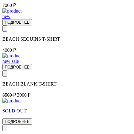
7000
₽
new
ПОДРОБНЕЕ
BEACH SEQUINS T-SHIRT
4000
₽
new
sale
ПОДРОБНЕЕ
BEACH BLANK T-SHIRT
Первоначальная
Текущая
3500
₽
3000
₽
цена
цена:
составляла
3000 ₽.
SOLD OUT
3500 ₽.
ПОДРОБНЕЕ