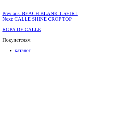
Навигация
Previous:
BEACH BLANK T-SHIRT
Next:
CALLE SHINE CROP TOP
по
ROPA DE CALLE
записям
Покупателям
каталог
О НАС
LOOKBOOK
подарочная карта
Сервис
доставка и возврат
ОФЕРТА И ПОЛИТИКА
Контакты
+7 (995) 904-54-09
INFO@ROPADECALLE.STUDIO
Москва,
Кривоколенный переулок, 5с4
Ежедневно 11.00 - 20.00