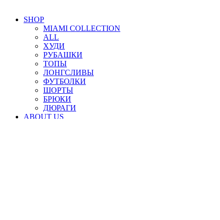
SHOP
MIAMI COLLECTION
ALL
ХУДИ
РУБАШКИ
ТОПЫ
ЛОНГСЛИВЫ
ФУТБОЛКИ
ШОРТЫ
БРЮКИ
ДЮРАГИ
ABOUT US
LOOKBOOK
GIFT CARD
LOYALTY
CONTACTS
+7 (995) 904-54-09
INFO@ROPADECALLE.STUDIO
Москва,
Кривоколенный переулок, 5с4
Ежедневно 11.00 - 20.00
WITH US