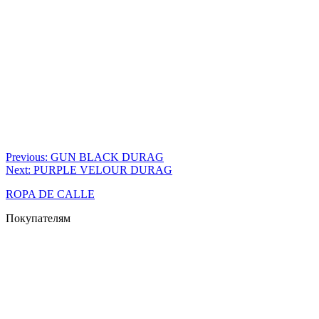
Навигация
Previous:
GUN BLACK DURAG
Next:
PURPLE VELOUR DURAG
по
ROPA DE CALLE
записям
Покупателям
каталог
О НАС
LOOKBOOK
подарочная карта
Сервис